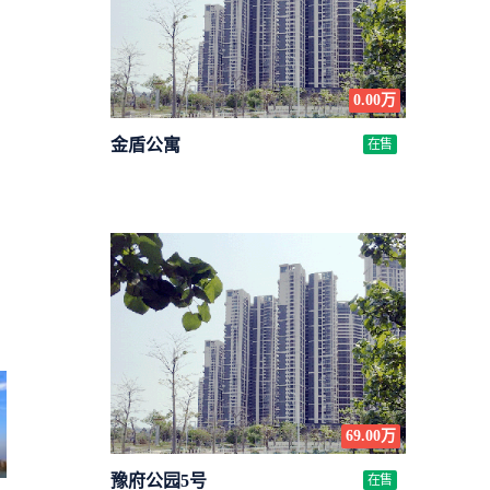
0.00万
金盾公寓
在售
69.00万
豫府公园5号
在售