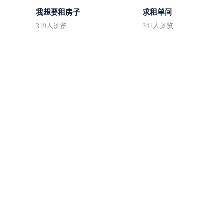
我想要租房子
求租单间
319
人浏览
341
人浏览