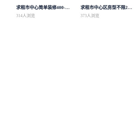
求租市中心简单装修400-500
求租市中心区房型不限2室1厅中档装修
314
人浏览
373
人浏览