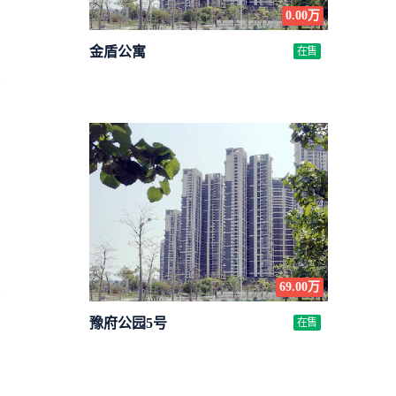
0.00万
金盾公寓
在售
69.00万
豫府公园5号
在售