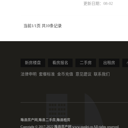
更新日期：08-02
当前1/1页 共10条记录
新房楼盘
看房报名
二手房
出租房
法律申明
套餐标准
金币充值
意见建议
联系我们
睢县房产网,睢县二手房,睢县租房
Copyright © 2017-2022 睢县房产网 www.qunlei.cn All rights reserved.