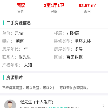
面议
3
室
1
厅
1
卫
92.57 m
2
售价
房型
面积
二手房源信息
单价：
元/m
楼层：
7 楼/层
2
朝向：
朝南
装修类型：
毛坯未装
房屋年代：
年
房屋类型：
多层
联系人：
张先生
区域：
暂无数据
产权年限：
未知
房源描述
已经备案网签，可以改签，可以入住，可以帮忙办理贷款。
张先生
(个人发布)