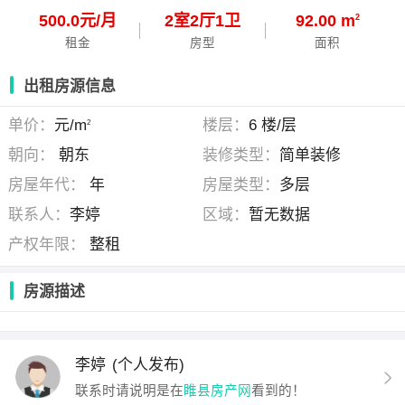
500.0元/月
2
室
2
厅
1
卫
92.00 m
2
租金
房型
面积
出租房源信息
单价：
元/m
楼层：
6 楼/层
2
朝向：
朝东
装修类型：
简单装修
房屋年代：
年
房屋类型：
多层
联系人：
李婷
区域：
暂无数据
产权年限：
整租
房源描述
李婷
(个人发布)
联系时请说明是在
睢县房产网
看到的！